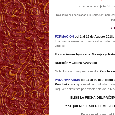
No es este un viaje turístico
Dos semanas dedicadas a la sanación: para equ
par
YO
FORMACIÓN
del 1 al 15 de Agosto 2018:
Los cursos serán de lunes a sábado de mañ
viaje son:
Formación en Ayurveda: Masajes y Trat
Nutrición y Cocina Ayurveda
Nota: Este año se puede recibir
Panchaka
PANCHAKARMA
del 16 al 30 de Agosto 
Panchakarma
, que es el conjunto de Trat
Rejuvenecimiento por excelencia de la Me
ELIGE LA FECHA DEL PRÓX
Y SI QUIERES HACER EL MES COM
Kerala es el hogar del A