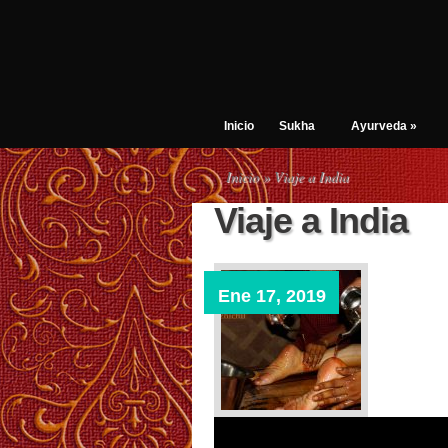
Inicio
Sukha
Ayurveda
»
Inicio
» Viaje a India
Viaje a India
Ene 17, 2019