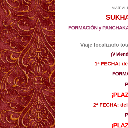
VIAJE AL
SUKHA
FORMACIÓN y PANCHAKA
Viaje focalizado to
¡Vivien
1ª FECHA: del
FORMA
¡PLA
2ª FECHA: del
¡PLA