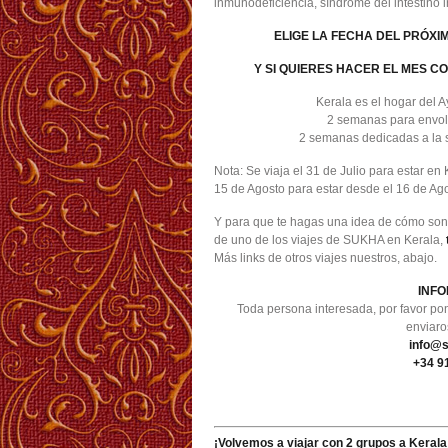
inmunodeficiencia, síndrome del intestino
ELIGE LA FECHA DEL PRÓX
Y SI QUIERES HACER EL MES COM
Kerala es el hogar del A
2 semanas para envolv
2 semanas dedicadas a la s
Nota: Se viaja el 31 de Julio para estar en
15 de Agosto para estar desde el 16 de Ago
Y para que te hagas una idea de cómo son n
de uno de los viajes de SUKHA en Kerala,
Más links de otros viajes nuestros, abajo.
INFO
Toda persona interesada, por favor po
enviaro
info@
+34 9
¡Volvemos a viajar con 2 grupos a Kerala