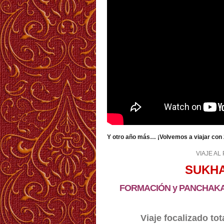
Y otro año más… ¡Volvemos a viajar con 
VIAJE AL
SUKHA
FORMACIÓN y PANCHAKA
Viaje focalizado to