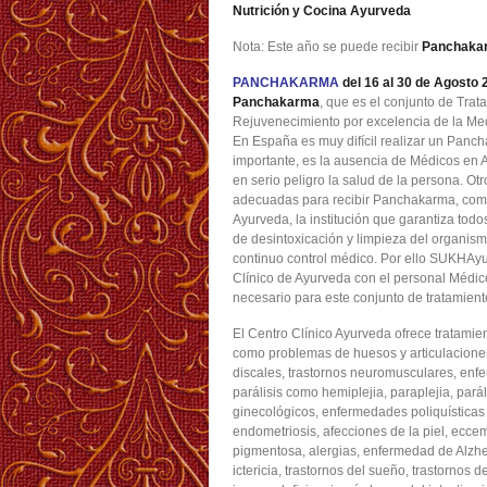
Nutrición y Cocina Ayurveda
Nota: Este año se puede recibir
Panchaka
PANCHAKARMA
del 16 al 30 de Agosto 
Panchakarma
, que es el conjunto de Trat
Rejuvenecimiento por excelencia de la Me
En España es muy difícil realizar un Panch
importante, es la ausencia de Médicos en 
en serio peligro la salud de la persona. Ot
adecuadas para recibir Panchakarma, como
Ayurveda, la institución que garantiza tod
de desintoxicación y limpieza del organis
continuo control médico. Por ello SUKHA
Clínico de Ayurveda con el personal Médic
necesario para este conjunto de tratamien
El Centro Clínico Ayurveda ofrece tratami
como problemas de huesos y articulaciones, 
discales, trastornos neuromusculares, enfe
parálisis como hemiplejia, paraplejia, parál
ginecológicos, enfermedades poliquísticas d
endometriosis, afecciones de la piel, eccema
pigmentosa, alergias, enfermedad de Alzhei
ictericia, trastornos del sueño, trastornos 