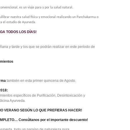
 convencional, e
s un viaje para y por la salud natural.
ilibrar nuestra salud física y emocional realizando un Panchakarma o
a el estudio de Ayurveda.
GA TODOS LOS DÍAS!
ana y tarde y los que se podrán realizar en este período de
amientos
rma
también en esta primer quincena de Agosto.
2018:
amientos específicos de Purificación, Desintoxicación y
dicina Ayurveda.
IMO VERANO SEGÚN LO QUE PREFIERAS HACER!
PLETO… Consúltanos por el importante descuento!
yurveda, todo un paraíso de naturaleza pura.