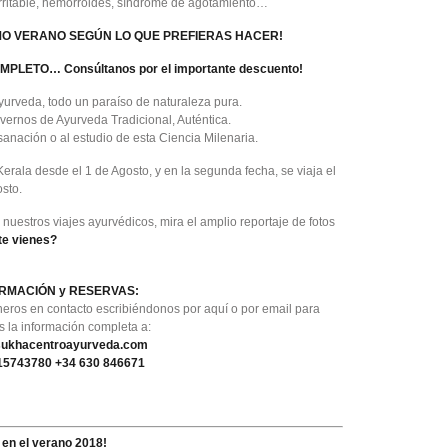
 irritable, hemorroides, síndrome de agotamiento…
IMO VERANO SEGÚN LO QUE PREFIERAS HACER!
PLETO… Consúltanos por el importante descuento!
yurveda, todo un paraíso de naturaleza pura.
ernos de Ayurveda Tradicional, Auténtica.
anación o al estudio de esta Ciencia Milenaria.
 Kerala desde el 1 de Agosto, y en la segunda fecha, se viaja el
sto.
uestros viajes ayurvédicos, mira el amplio reportaje de fotos
te vienes?
RMACIÓN y RESERVAS:
neros en contacto escribiéndonos por aquí o por email para
s la información completa a:
sukhacentroayurveda.com
15743780 +34 630 846671
 en el verano 2018!