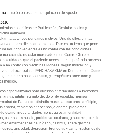
rma
también en esta primer quincena de Agosto.
2019:
amientos específicos de Purificación, Desintoxicación y
dicina Ayurveda.
akarma auténtico por varios motivos. Uno de ellos, el más
Ayurveda para dichos tratamientos. Esto es un tema que pone
ro de los inconvenientes es no contar con las condiciones
 por ejemplo no estar ingresado en un Centro Clínico de
os los cuidados que el paciente necesita en el profundo proceso
mo o no contar con medicinas idóneas, según indicación y
yurveda ofrece realizar PANCHAKARMA en Kerala, en un Centro
o (que a diario pasa Consulta) y Terapéutico adecuado y
tos médico.
entos especializados para diversas enfermedades o trastornos
artritis, artritis reumatoide, dolor de espalda, hernias
rmedad de Parkinson, distrofia muscular, esclerosis múltiple,
isis facial, trastornos endócrinos, diabetes, problemas
e ovario, irregularidades menstruales, infertilidad,
, psoriasis, sinusitis, problemas oculares, glaucoma, retinitis
mer, enfermedades del hígado, gastritis, úlcera gástrica,
del estrés, ansiedad, depresión, bronquitis y asma, trastornos de