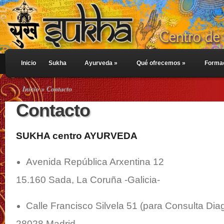
Inicio
Sukha
Ayurveda
»
Qué ofrecemos
»
Forma
Inicio
» Contacto
Contacto
SUKHA centro AYURVEDA
Avenida República Arxentina 12
15.160 Sada, La Coruña -Galicia-
Calle Francisco Silvela 51 (para Consulta Di
28028 Madrid