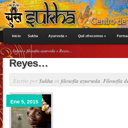
Inicio
Sukha
Ayurveda
»
Qué ofrecemos
»
Forma
Inicio
»
filosofía ayurveda
» Reyes…
Reyes…
Escrito por
Sukha
en
filosofía ayurveda
,
Filosofía d
Ene 5, 2015